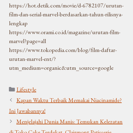
https://hot.detik.com/movie/d-6782107/urutan-
film-dan-serial-marvel-berdasarkan-tahun-rilisnya-
lengkap
https://www.orami.co.id/magazine/urutan-film-
marvel?page=all
https://www.tokopedia.com/blog/film-daftar-
urutan-marvel-ent/?
utm_medium=organic&utm_source=google
Kategori
Lifestyle
Kapan Waktu Terbaik Memakai Niacinamide?
Ini Jawabannya!
Menjelajahi Dunia Manis: Temukan Kelezatan
di Toko Cake Terdekat, Clairmont Patisserie