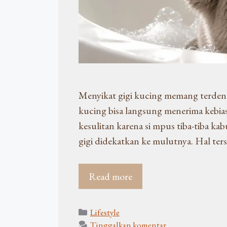
Menyikat gigi kucing memang terdeng
kucing bisa langsung menerima kebia
kesulitan karena si mpus tiba-tiba k
gigi didekatkan ke mulutnya. Hal ter
Read more
Kategori
Lifestyle
Tinggalkan komentar