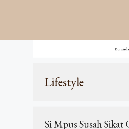
Langsung
ke
isi
Beranda
Lifestyle
Si Mpus Susah Sikat G