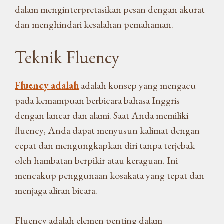
dalam menginterpretasikan pesan dengan akurat
dan menghindari kesalahan pemahaman.
Teknik Fluency
Fluency adalah
adalah konsep yang mengacu
pada kemampuan berbicara bahasa Inggris
dengan lancar dan alami. Saat Anda memiliki
fluency, Anda dapat menyusun kalimat dengan
cepat dan mengungkapkan diri tanpa terjebak
oleh hambatan berpikir atau keraguan. Ini
mencakup penggunaan kosakata yang tepat dan
menjaga aliran bicara.
Fluency adalah elemen penting dalam