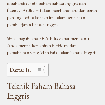
dipahami: teknik paham bahasa Inggris dan
fluency. Artikel ini akan membahas arti dan peran
penting kedua konsep ini dalam perjalanan
pembelajaran bahasa Inggris.
Simak bagaimana EF Adults dapat membantu
Anda meraih kemahiran berbicara dan
pemahaman yang lebih baik dalam bahasa Inggris.
Daftar Isi
Teknik Paham Bahasa
Inggris