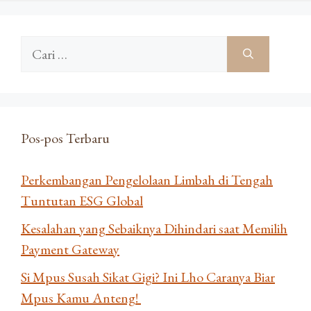
Cari
untuk:
Pos-pos Terbaru
Perkembangan Pengelolaan Limbah di Tengah
Tuntutan ESG Global
Kesalahan yang Sebaiknya Dihindari saat Memilih
Payment Gateway
Si Mpus Susah Sikat Gigi? Ini Lho Caranya Biar
Mpus Kamu Anteng!