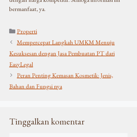
bermanfaat, ya.
Kategori
Properti
Mempercepat Langkah UMKM Menuju
Kesuksesan dengan Jasa Pembuatan PT dari
EasyLegal
Peran Penting Kemasan Kosmetik: Jenis,
Bahan dan Fungsi nya
Tinggalkan komentar
Komentar